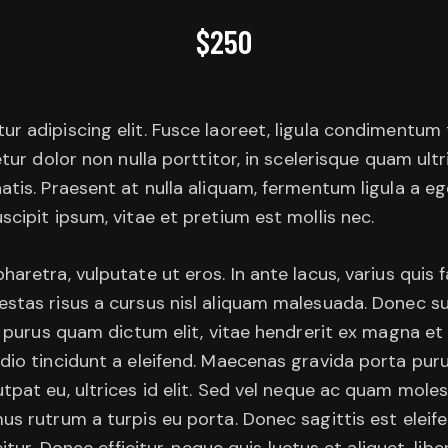
$250
r adipiscing elit. Fusce laoreet, ligula condimentum 
etur dolor non nulla porttitor, in scelerisque quam ult
atis. Praesent at nulla aliquam, fermentum ligula a 
cipit ipsum, vitae et pretium est mollis nec.
retra, vulputate ut eros. In ante lacus, varius quis faci
stas risus a cursus nisl aliquam malesuada. Donec sus
, purus quam dictum elit, vitae hendrerit ex magna et 
dio tincidunt a eleifend. Maecenas gravida porta puru
tpat eu, ultrices id elit. Sed vel neque ac quam mole
us rutrum a turpis eu porta. Donec sagittis est eleif