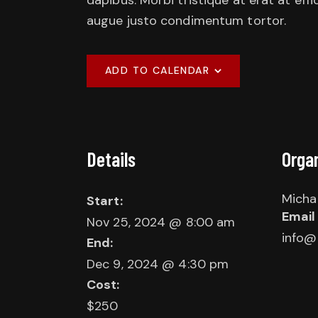
dapibus. Morbi tristique at erat at effi
augue justo condimentum tortor.
ADD TO CALENDAR
Details
Orga
Micha
Start:
Email
Nov 25, 2024 @ 8:00 am
info@
End:
Dec 9, 2024 @ 4:30 pm
Cost:
$250