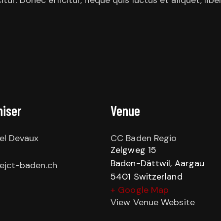
citur. Donec efficitur, neque quis luctus et aliquet, l
niser
Venue
el Devaux
CC Baden Regio
Zelgweg 15
Baden-Dättwil
,
Aargau
ejct-baden.ch
5401
Switzerland
+ Google Map
View Venue Website